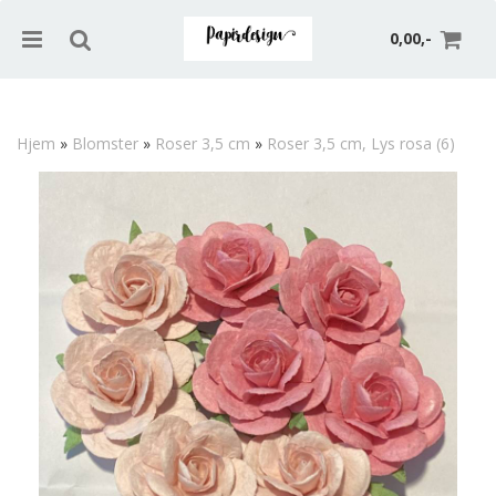
0,00,-
Hjem
»
Blomster
»
Roser 3,5 cm
»
Roser 3,5 cm, Lys rosa (6)
Nullstill
Trykk ENTER for å søke