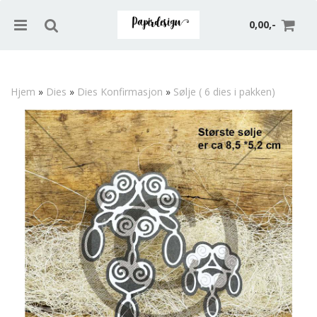
0,00,-
Hjem
»
Dies
»
Dies Konfirmasjon
»
Sølje ( 6 dies i pakken)
Nullstill
Trykk ENTER for å søke