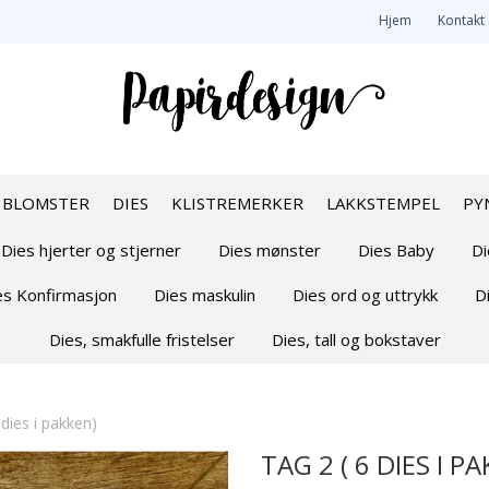
Hjem
Kontakt
BLOMSTER
DIES
KLISTREMERKER
LAKKSTEMPEL
PY
Dies hjerter og stjerner
Dies mønster
Dies Baby
Di
es Konfirmasjon
Dies maskulin
Dies ord og uttrykk
D
Dies, smakfulle fristelser
Dies, tall og bokstaver
 dies i pakken)
TAG 2 ( 6 DIES I P