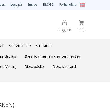
 oss
Logg på
Engros
BLOGG
Forhandlere
Logg inn
0,00,-
NT
SERVIETTER
STEMPEL
Nullstill
es Bryllup
Dies former, sirkler og hjerter
ies Vintag
Dies, påske
Dies, slimcard
Trykk ENTER for å søke
AKKEN)